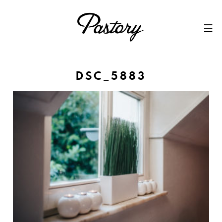
Skip
to
content
DSC_5883