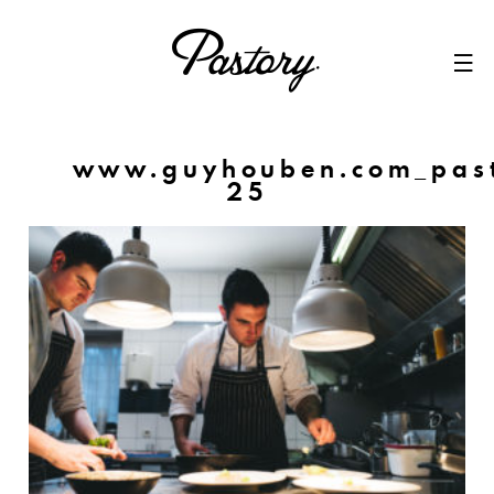
Skip
to
content
www.guyhouben.com_pasto
25