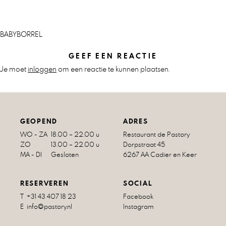
BABYBORREL
Bericht
navigatie
GEEF EEN REACTIE
Je moet
inloggen
om een reactie te kunnen plaatsen.
GEOPEND
ADRES
WO - ZA
18.00 – 22.00 u
Restaurant de Pastory
ZO
13.00 – 22.00 u
Dorpstraat 45
MA - DI
Gesloten
6267 AA Cadier en Keer
RESERVEREN
SOCIAL
T +31 43 407 18 23
Facebook
E info@pastory.nl
Instagram