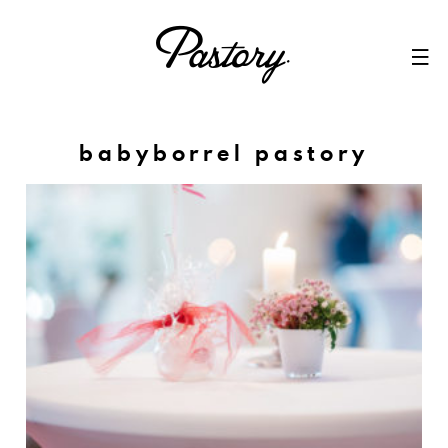
Skip
to
content
babyborrel pastory